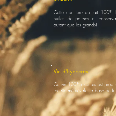
Cette confiture de lait 100% l
huiles de palmes ni conservate
autant que les grands!
Vin d'hypocras
Ce vin 100% axonais est produi
recette médiévale, à base de frui