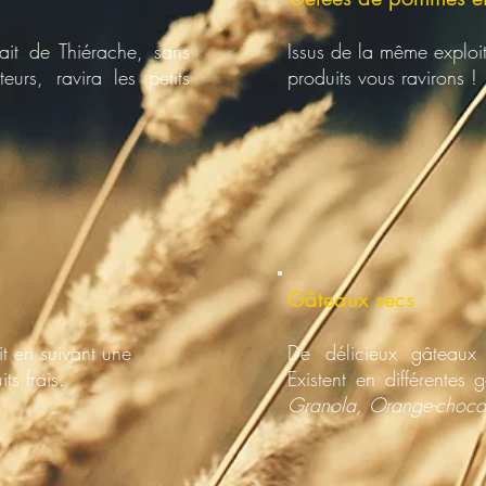
ait de Thiérache, sans
Issus de la même exploit
urs, ravira les petits
produits vous ravirons !
Gâteaux secs
t en suivant une
De délicieux gâteaux 
ts frais.
Existent en différente
Granola, Orange-choco, 